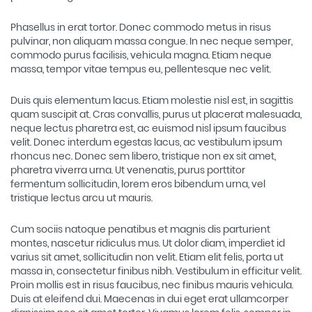
Phasellus in erat tortor. Donec commodo metus in risus
pulvinar, non aliquam massa congue. In nec neque semper,
commodo purus facilisis, vehicula magna. Etiam neque
massa, tempor vitae tempus eu, pellentesque nec velit.
Duis quis elementum lacus. Etiam molestie nisl est, in sagittis
quam suscipit at. Cras convallis, purus ut placerat malesuada,
neque lectus pharetra est, ac euismod nisl ipsum faucibus
velit. Donec interdum egestas lacus, ac vestibulum ipsum
rhoncus nec. Donec sem libero, tristique non ex sit amet,
pharetra viverra urna. Ut venenatis, purus porttitor
fermentum sollicitudin, lorem eros bibendum urna, vel
tristique lectus arcu ut mauris.
Cum sociis natoque penatibus et magnis dis parturient
montes, nascetur ridiculus mus. Ut dolor diam, imperdiet id
varius sit amet, sollicitudin non velit. Etiam elit felis, porta ut
massa in, consectetur finibus nibh. Vestibulum in efficitur velit.
Proin mollis est in risus faucibus, nec finibus mauris vehicula.
Duis at eleifend dui. Maecenas in dui eget erat ullamcorper