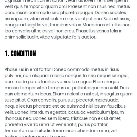
dignissim nec sit amet tortor. Vivamus lorem felis, semper in
velit quis, tempor aliquam orci. Praesent non risus nec metus
accumsan commodo sed pharetra augue. Donec sodales
risus ipsum, vitae vestibulum risus volutpat non. Sed est risus,
congue id sagittis vel, faucibus vel ex. Maecenas id tellus non
leo convallis ultricies vel non arcu. Phasellus varius felis in
enim sollicitudin, vitae vulputate felis auctor.
1. Condition
Phasellus in erat tortor. Donec commodo metus in risus
pulvinar, non aliquam massa congue. In nec neque semper,
commodo purus facilisis, vehicula magna. Etiam neque
massa, tempor vitae tempus eu, pellentesque nec velit. Duis
quis elementum lacus. Etiam molestie nisl est, in sagittis quam
suscipit at. Cras convallis, purus ut placerat malesuada,
neque lectus pharetra est, ac euismod nisl ipsum faucibus
velit. Donec interdum egestas lacus, ac vestibulum ipsum
rhoncus nec. Donec sem libero, tristique non ex sit amet,
pharetra viverra urna. Ut venenatis, purus porttitor
fermentum sollicitudin, lorem eros bibendum urna, vel
tristique lectus arcu ut mauris.