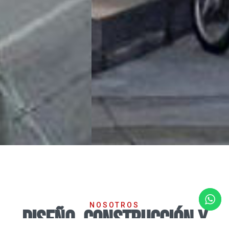
© D&P. 2025
Todos los derechos reservados
About
10-MC Donalds
Cañagordas
Inicio
Somos
Proyectos
Contacto
NOSOTROS
DISEÑO ,CONSTRUCCIÓN Y